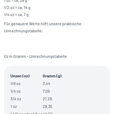
1 oz = ca. 28 g
1/2 oz = ca. 14 g
1/4 oz = ca. 7 g
Für genauere Werte hilft unsere praktische
Umrechnungstabelle:
Oz in Gramm – Umrechnungstabelle
Unzen (oz)
Gramm (g)
1/8 oz
3.44
1/4 oz
7.09
3/4 oz
21.26
1 oz
28.35
1 1/2 oz oder 1.5 oz
42.52