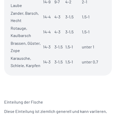
14-9
9-7
4-2
2-1
Laube
Zander
,
Barsch
,
14-4
4-3
3-1,5
1,5-1
Hecht
Rotauge,
14-4
4-3
3-1,5
1,5-1
Kaulbarsch
Brassen, Güster,
14-3
3-1,5
1,5-1
unter 1
Zope
Karausche
,
14-3
3-1,5
1,5-1
unter 0,7
Schleie, Karpfen
Einteilung der Fische
Diese Einteilung ist ziemlich generell und kann variieren,